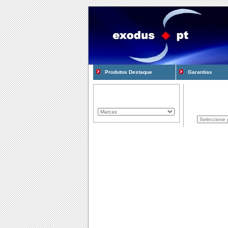
Produtos Destaque
Garantias
Marcas Representadas
Produtos
Componentes
Computadores
Consum�veis
Cooling e Modding
Gadgets
Gamming