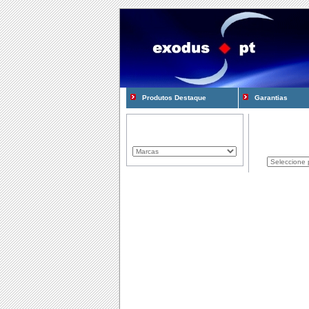
Produtos Destaque
Garantias
Marcas Representadas
Produtos
Componentes
Computadores
Consum�veis
Cooling e Modding
Gadgets
Gamming