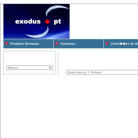
Produtos Destaque
Garantias
Condi��es de V
Marcas Representadas
Produtos
Componentes
Computadores
Consum�veis
Cooling e Modding
Gadgets
Gamming