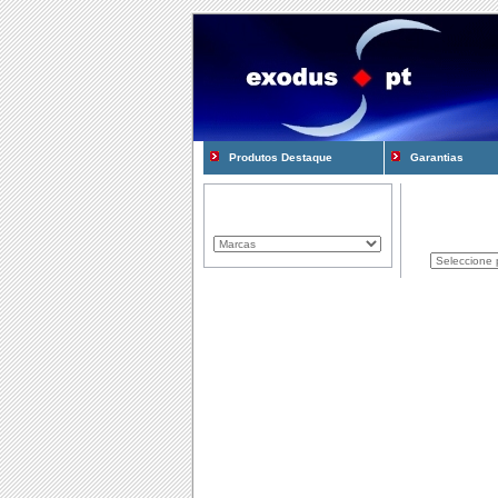
Produtos Destaque
Garantias
Marcas Representadas
Produtos
Componentes
Computadores
Consum�veis
Cooling e Modding
Gadgets
Gamming