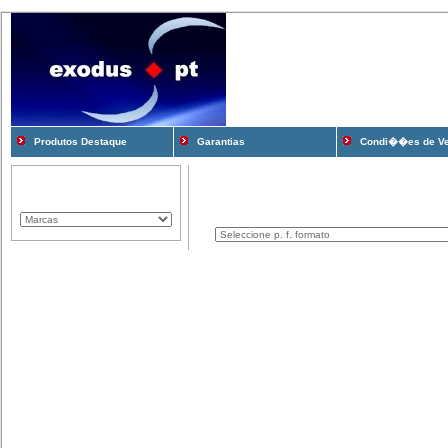
Produtos Destaque
Garantias
Condi��es de V
Marcas Representadas
Produtos
Componentes
Computadores
Consum�veis
Cooling e Modding
Gadgets
Gamming