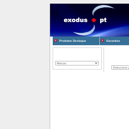
Produtos Destaque
Garantias
Marcas Representadas
Produtos
Componentes
Computadores
Consum�veis
Cooling e Modding
Gadgets
Gamming