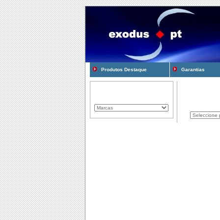
Produtos Destaque
Garantias
Marcas Representadas
Produtos
Componentes
Computadores
Consum�veis
Cooling e Modding
Gadgets
Gamming