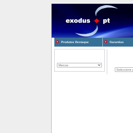
Produtos Destaque
Garantias
Marcas Representadas
Produtos
Componentes
Computadores
Consum�veis
Cooling e Modding
Gadgets
Gamming