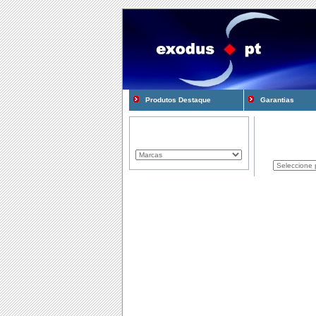
Produtos Destaque
Garantias
Marcas Representadas
Produtos
Componentes
Computadores
Consum�veis
Cooling e Modding
Gadgets
Gamming