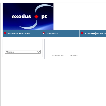
Produtos Destaque
Garantias
Condi��es de V
Marcas Representadas
Produtos
Componentes
Computadores
Consum�veis
Cooling e Modding
Gadgets
Gamming