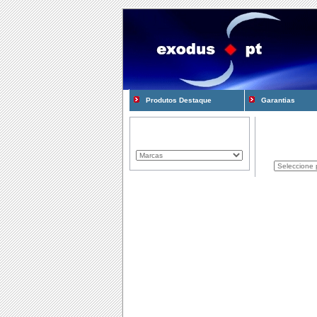
Produtos Destaque
Garantias
Marcas Representadas
Produtos
Componentes
Computadores
Consum�veis
Cooling e Modding
Gadgets
Gamming