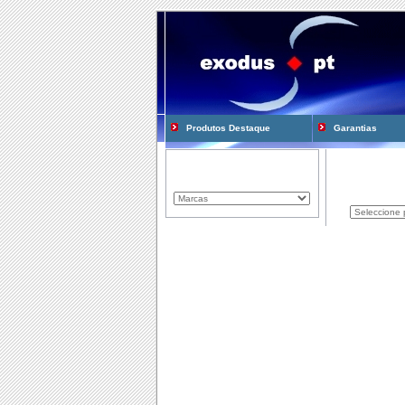
Produtos Destaque
Garantias
Marcas Representadas
Produtos
Componentes
Computadores
Consum�veis
Cooling e Modding
Gadgets
Gamming